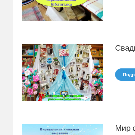
Свад
Подро
Мир с