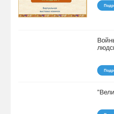
Подро
Войн
людс
Подро
”Вели