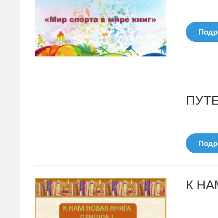
Подро
ПУТ
Подро
К НА