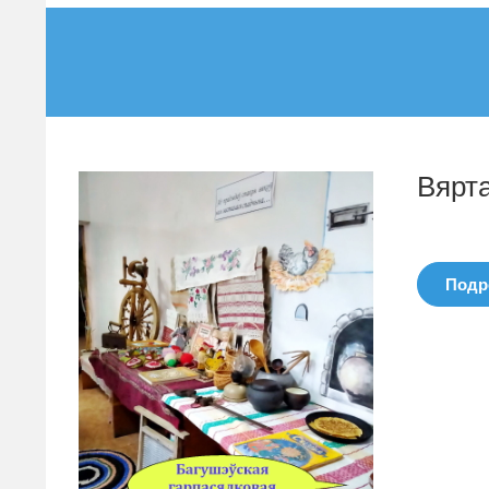
Вярт
Подро