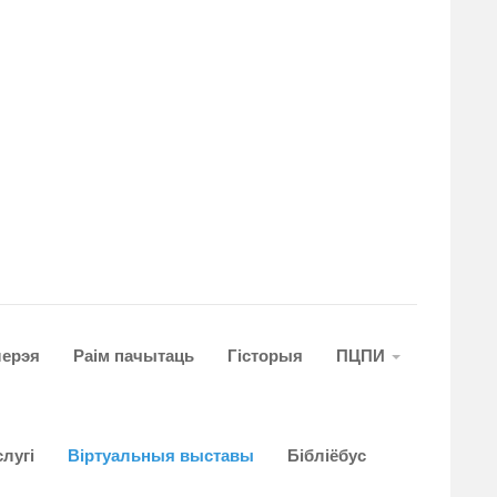
лерэя
Раім пачытаць
Гiсторыя
ПЦПИ
лугi
Віртуальныя выставы
Бібліёбус