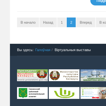
Подро
В начало
Назад
1
2
Вперед
В к
Вы здесь:
Галоўная
Віртуальныя выставы