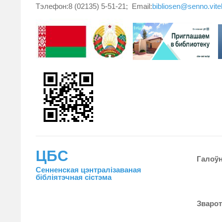
Тэлефон:8 (02135) 5-51-21; Email:
bibliosen@senno.vit
ЦБС
Галоў
Сенненская цэнтралiзаваная
бiблiятэчная сiстэма
Зваро