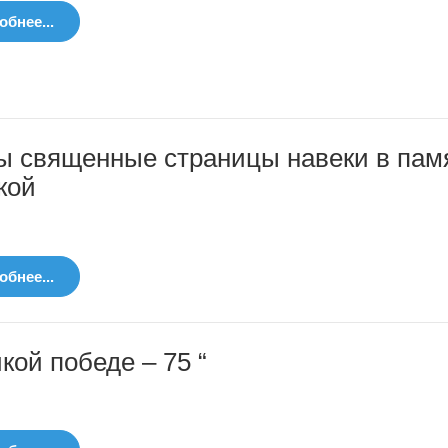
бнее...
ы священные страницы навеки в пам
кой
бнее...
кой победе – 75 “