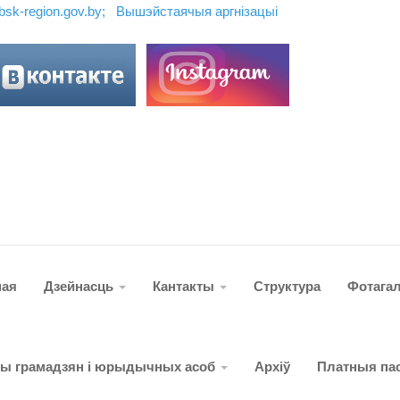
ebsk-region.gov.by;
Вышэйстаячыя аргн
і
зацы
і
ная
Дзейнасць
Кантакты
Структура
Фотага
ты грамадзян і юрыдычных асоб
Архіў
Платныя пас