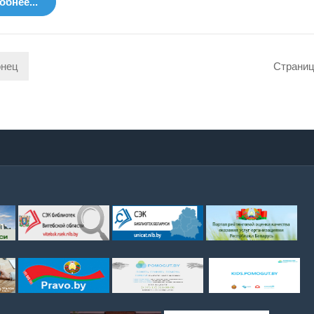
бнее...
онец
Страниц