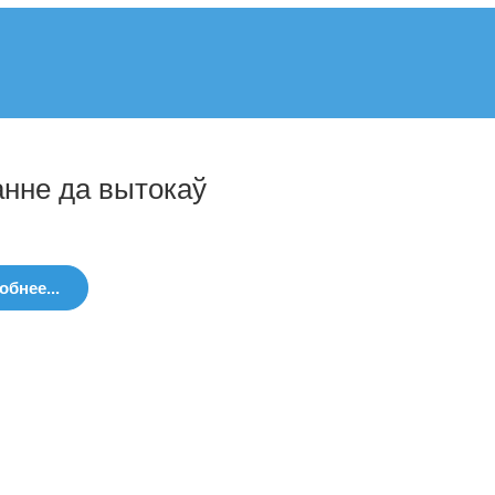
анне да вытокаў
бнее...