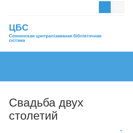
ЦБС
Сенненская цэнтралiзаваная бiблiятэчная
сiстэма
Свадьба двух
столетий