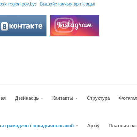
ebsk-region.gov.by;
Вышэйстаячыя аргн
і
зацы
і
ная
Дзейнасць
Кантакты
Структура
Фотага
ты грамадзян і юрыдычных асоб
Архіў
Платныя пас