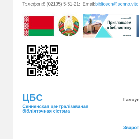
Тэлефон:8 (02135) 5-51-21; Email:
bibliosen@senno.vit
ЦБС
Галоў
Сенненская цэнтралiзаваная
бiблiятэчная сiстэма
Зваро