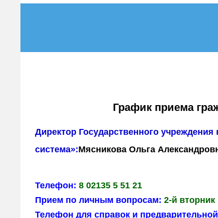
График приема гра
Директор Государственного учреждения 
система»:
Мясникова Ольга Александров
Телефон:
8 02135 5 51 21
Прием по личным вопросам:
2-й вторник 
Телефон для справок и предварительной