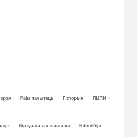
лерэя
Раім пачытаць
Гiсторыя
ПЦПИ
лугi
Віртуальныя выставы
Бібліёбус