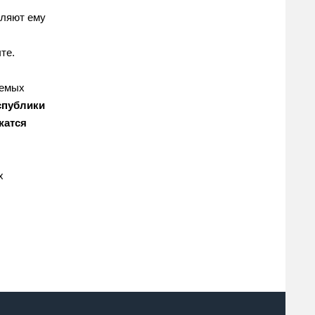
вляют ему
те.
яемых
спублики
жатся
х