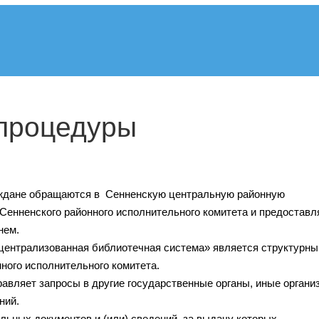
процедуры
ждане обращаются в Сенненскую центральную районную
 Сенненского районного исполнительного комитета и предостав
нем.
централизованная библиотечная система» является структурн
ного исполнительного комитета.
авляет запросы в другие государственные органы, иные органи
ний.
ьных документов и (или) сведений, за выдачу которых