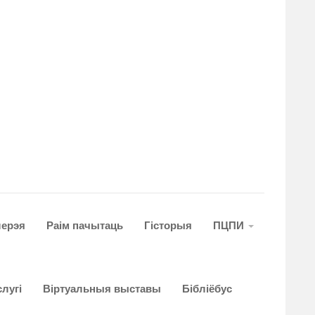
лерэя
Раім пачытаць
Гiсторыя
ПЦПИ
лугi
Віртуальныя выставы
Бібліёбус