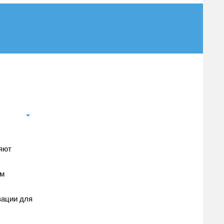
ляют
ым
зации для