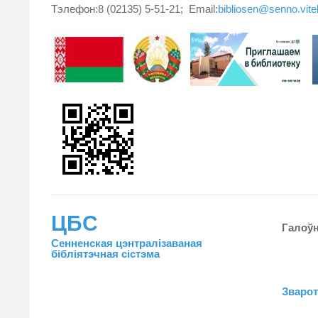
Тэлефон:8 (02135) 5-51-21; Email:
bibliosen@senno.vit
ЦБС
Галоў
Сенненская цэнтралiзаваная
бiблiятэчная сiстэма
Зваро